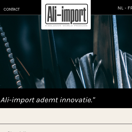
NL
-
F
CONTACT
 Ali-import ademt innovatie."