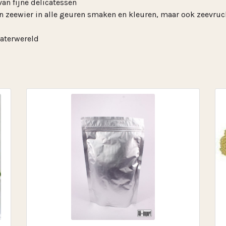
van fijne delicatessen
ten zeewier in alle geuren smaken en kleuren, maar ook zeevru
aterwereld