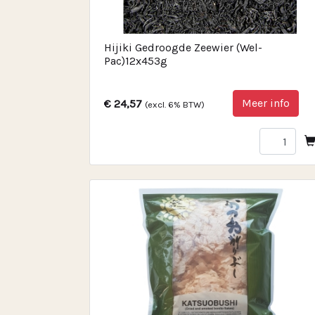
Hijiki Gedroogde Zeewier (Wel-
Pac)12x453g
Meer info
€ 24,57
(excl. 6% BTW)