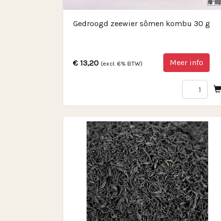
Gedroogd zeewier sômen kombu 30 g
Meer info
€ 13,20
(excl. 6% BTW)