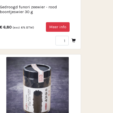
Gedroogd funori zeewier - rood
boontjeswier 30 g
Meer info
€ 6,80
(excl. 6% BTW)