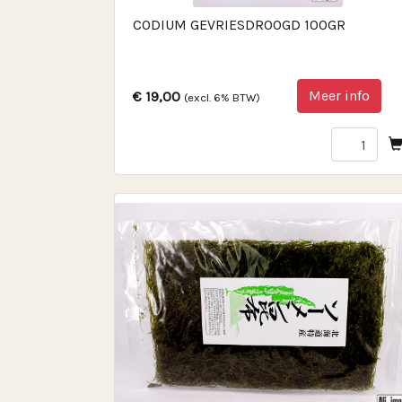
CODIUM GEVRIESDROOGD 100GR
Meer info
€ 19,00
(excl. 6% BTW)