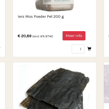
Iers Mos Poeder Pet 200 g
Meer info
€ 20,89
(excl. 6% BTW)