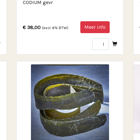
CODIUM gevr
Meer info
€ 38,00
(excl. 6% BTW)