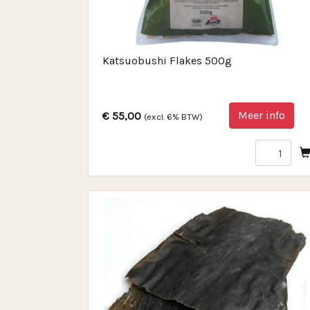
Katsuobushi Flakes 500g
Meer info
€ 55,00
(excl. 6% BTW)