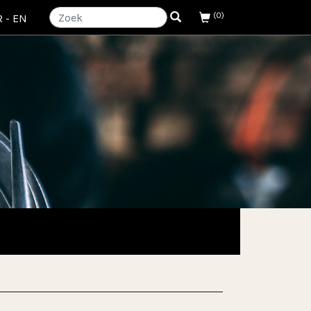
(0)
R
-
EN