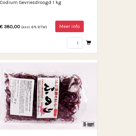
Codium Gevriesdroogd 1 kg
Meer info
€ 380,00
(excl. 6% BTW)