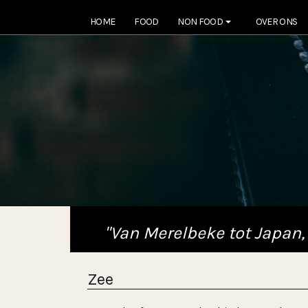
HOME
FOOD
NON FOOD
OVER ONS
"Van Merelbeke tot Japan,
Zee