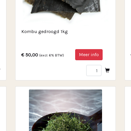
Kombu gedroogd 1kg
Meer info
€ 50,00
(excl. 6% BTW)