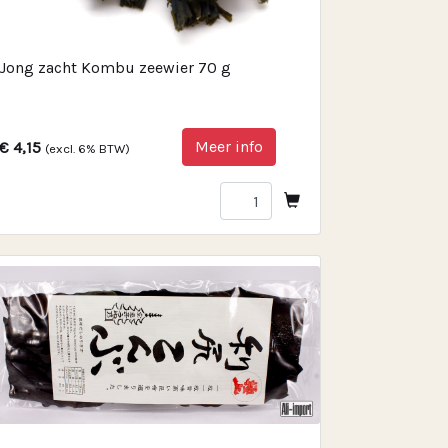
Jong zacht Kombu zeewier 70 g
Meer info
€ 4,15
(excl. 6% BTW)