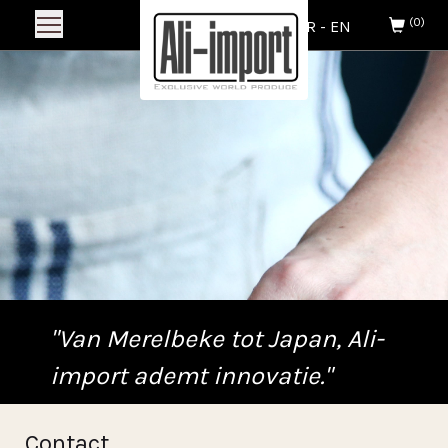
(0)
NL
-
FR
-
EN
"Van Merelbeke tot Japan, Ali-
import ademt innovatie."
Contact