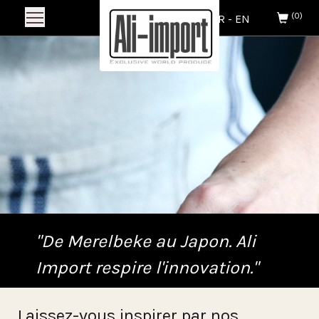
(0)
NL
-
FR
-
EN
"De Merelbeke au Japon. Ali
Import respire l'innovation."
Laissez-vous inspirer par nos