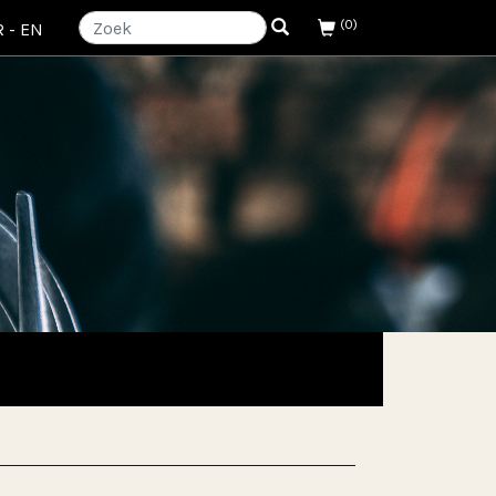
(0)
R
-
EN