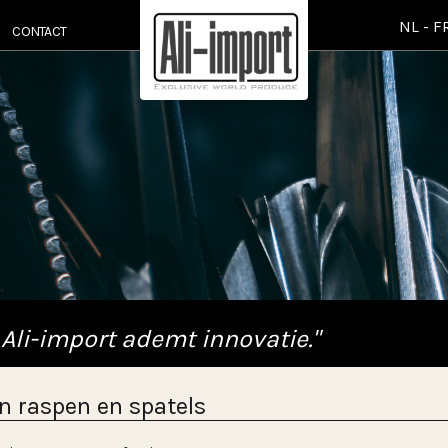
NL
-
F
CONTACT
 Ali-import ademt innovatie."
 raspen en spatels