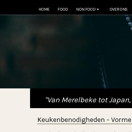
HOME
FOOD
NON FOOD
OVER ONS
"Van Merelbeke tot Japan,
Keukenbenodigheden - Vormen