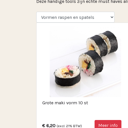
Deze handige tools zijn echte must haves als 
Grote maki vorm 10 st
Meer info
€ 6,20
(excl. 21% BTW)