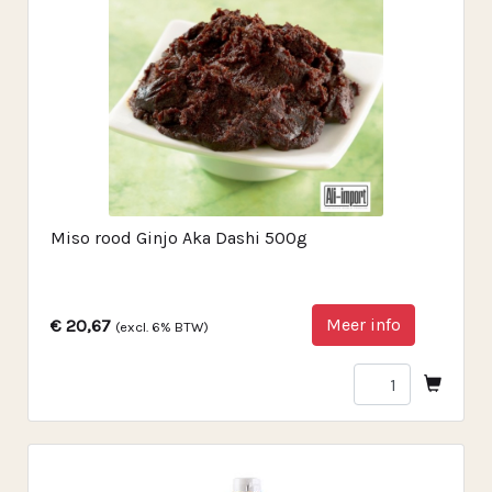
Miso rood Ginjo Aka Dashi 500g
Meer info
€ 20,67
(excl. 6% BTW)