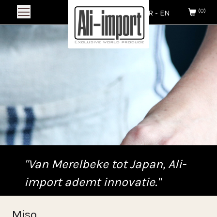
(0)
NL
-
FR
-
EN
"Van Merelbeke tot Japan, Ali-
import ademt innovatie."
Miso