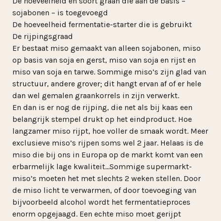
De hoeveelheid en soort graan die aan de basis –
sojabonen – is toegevoegd
De hoeveelheid fermentatie-starter die is gebruikt
De rijpingsgraad
Er bestaat miso gemaakt van alleen sojabonen, miso
op basis van soja en gerst, miso van soja en rijst en
miso van soja en tarwe. Sommige miso’s zijn glad van
structuur, andere grover; dit hangt ervan af of er hele
dan wel gemalen graankorrels in zijn verwerkt.
En dan is er nog de rijping, die net als bij kaas een
belangrijk stempel drukt op het eindproduct. Hoe
langzamer miso rijpt, hoe voller de smaak wordt. Meer
exclusieve miso’s rijpen soms wel 2 jaar. Helaas is de
miso die bij ons in Europa op de markt komt van een
erbarmelijk lage kwaliteit…Sommige supermarkt-
miso’s moeten het met slechts 2 weken stellen. Door
de miso licht te verwarmen, of door toevoeging van
bijvoorbeeld alcohol wordt het fermentatieproces
enorm opgejaagd. Een echte miso moet gerijpt