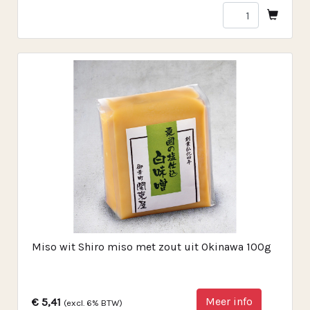
Miso wit Shiro miso met zout uit Okinawa 100g
Meer info
€ 5,41
(excl. 6% BTW)