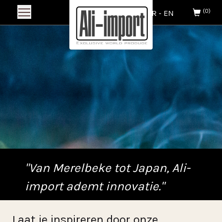
(0)
NL
-
FR
-
EN
"Van Merelbeke tot Japan, Ali-
import ademt innovatie."
Laat je inspireren door onze