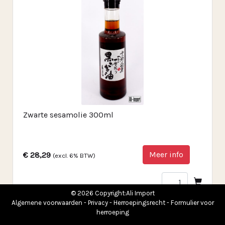
Zwarte sesamolie 300ml
Meer info
€ 28,29
(excl. 6% BTW)
© 2026 Copyright:Ali Import
Algemene voorwaarden
-
Privacy
-
Herroepingsrecht
-
Formulier voor
herroeping