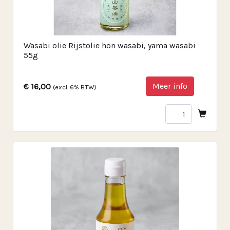
Wasabi olie Rijstolie hon wasabi, yama wasabi
55g
Meer info
€ 16,00
(excl. 6% BTW)