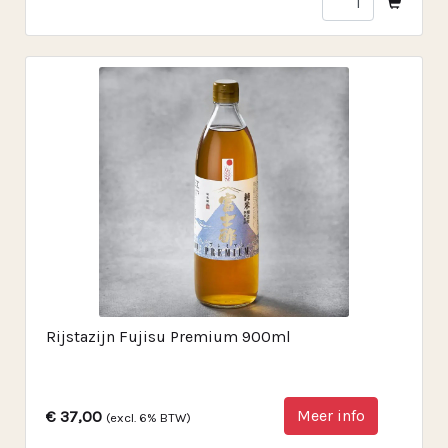
Rijstazijn Fujisu Premium 900ml
Meer info
€ 37,00
(excl. 6% BTW)