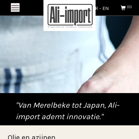
(0)
NL
-
FR
-
EN
"Van Merelbeke tot Japan, Ali-
import ademt innovatie."
Olie en azijnen