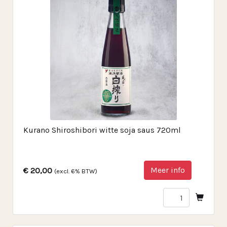
Kurano Shiroshibori witte soja saus 720ml
Meer info
€ 20,00
(excl. 6% BTW)