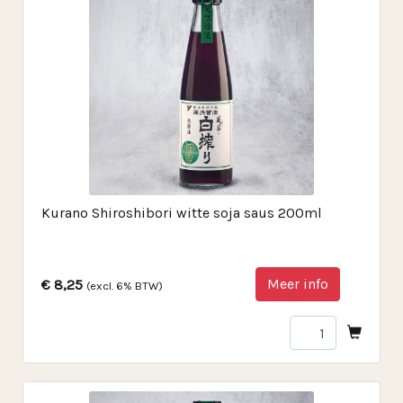
Kurano Shiroshibori witte soja saus 200ml
Meer info
€ 8,25
(excl. 6% BTW)