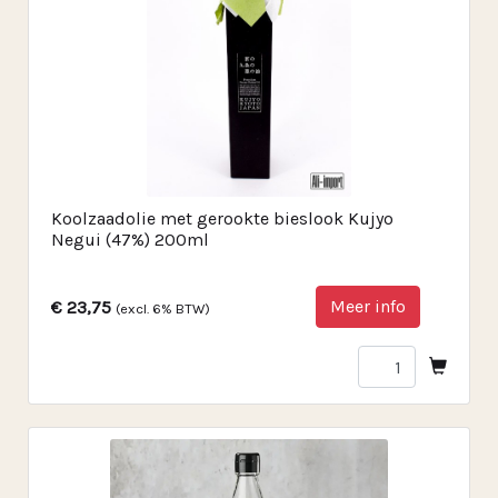
Koolzaadolie met gerookte bieslook Kujyo
Negui (47%) 200ml
Meer info
€ 23,75
(excl. 6% BTW)