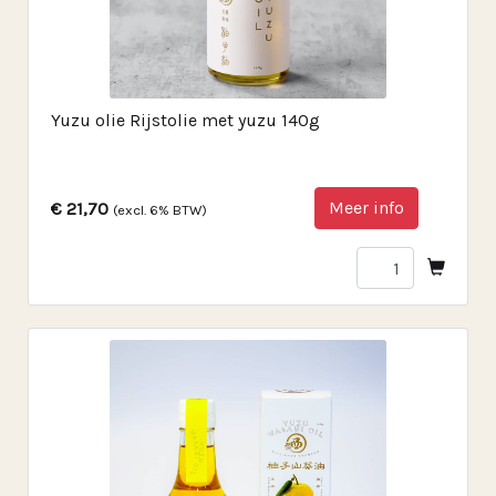
Yuzu olie Rijstolie met yuzu 140g
Meer info
€ 21,70
(excl. 6% BTW)