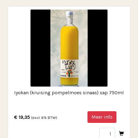
Iyokan (kruising pompelmoes sinaas) sap 750ml
Meer info
€ 19,35
(excl. 6% BTW)