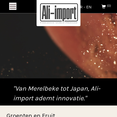
(0)
NL
-
FR
-
EN
"Van Merelbeke tot Japan, Ali-
import ademt innovatie."
Groenten en Fruit