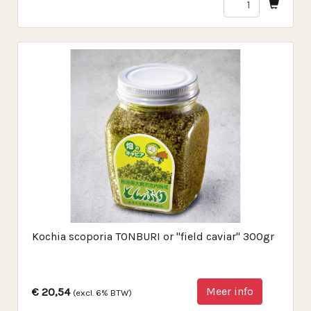
Kochia scoporia TONBURI or "field caviar" 300gr
Meer info
€ 20,54
(excl. 6% BTW)