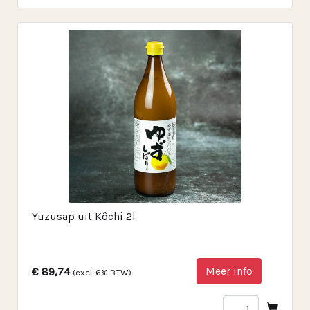
Yuzusap uit Kôchi 2l
Meer info
€ 89,74
(excl. 6% BTW)