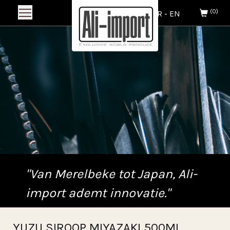
(0)
NL
-
FR
-
EN
"Van Merelbeke tot Japan, Ali-
import ademt innovatie."
YUZU SIROOP MIYAZAKI 500ML