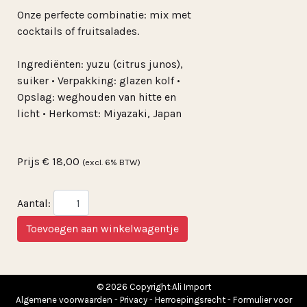
Onze perfecte combinatie: mix met
cocktails of fruitsalades.
Ingrediënten: yuzu (citrus junos),
suiker • Verpakking: glazen kolf •
Opslag: weghouden van hitte en
licht • Herkomst: Miyazaki, Japan
Prijs
€ 18,00
(excl. 6% BTW)
Aantal:
© 2026 Copyright:Ali Import
Algemene voorwaarden
-
Privacy
-
Herroepingsrecht
-
Formulier voor