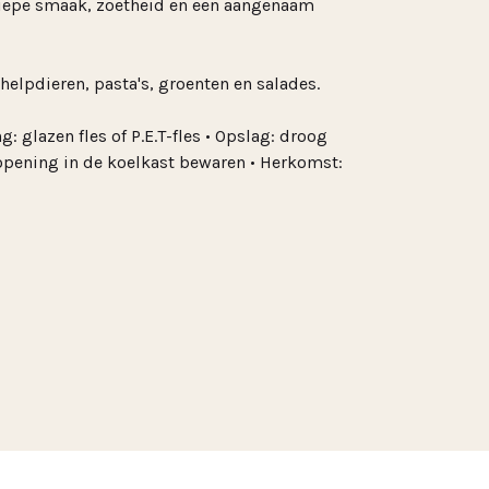
 diepe smaak, zoetheid en een aangenaam
helpdieren, pasta's, groenten en salades.
: glazen fles of P.E.T-fles • Opslag: droog
 opening in de koelkast bewaren • Herkomst: