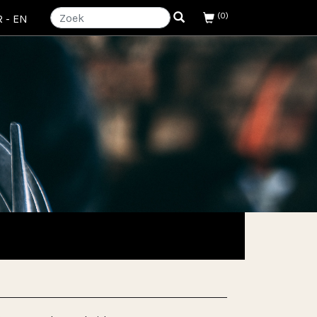
(0)
R
-
EN