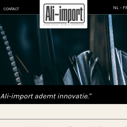
NL
-
F
CONTACT
 Ali-import ademt innovatie."