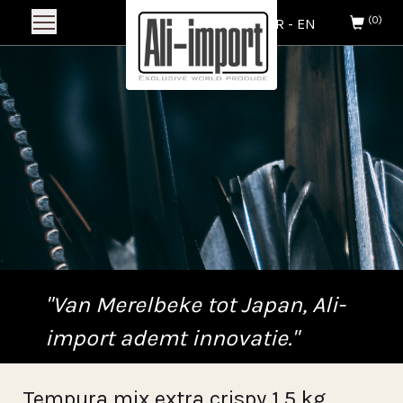
(0)
NL
-
FR
-
EN
"Van Merelbeke tot Japan, Ali-
import ademt innovatie."
Tempura mix extra crispy 1,5 kg