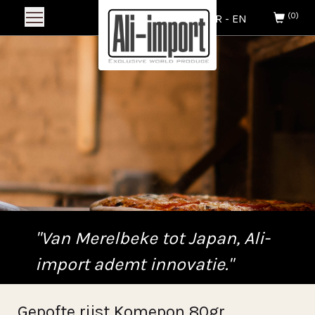
(0)
NL
-
FR
-
EN
"Van Merelbeke tot Japan, Ali-
import ademt innovatie."
Gepofte rijst Komepon 80gr