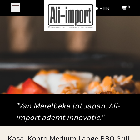
(0)
NL
-
FR
-
EN
"Van Merelbeke tot Japan, Ali-
import ademt innovatie."
Kasai Konro Medium Lange BBQ Grill