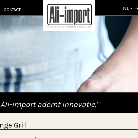
NL
-
F
CONTACT
 Ali-import ademt innovatie."
ge Grill