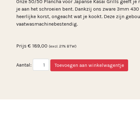
Onze 50/50 Plancha voor Japanse Kasai Grills geeft je
je aan het schroeien bent. Dankzij ons zware 3mm 430 ro
heerlijke korst, ongeacht wat je kookt. Deze zijn geb
vaatwasmachinebestendig.
Prijs
€ 189,00
(excl. 21% BTW)
Aantal: