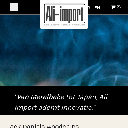
(0)
NL
-
FR
-
EN
"Van Merelbeke tot Japan, Ali-
import ademt innovatie."
Jack Daniels woodchips