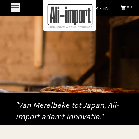
(0)
NL
-
FR
-
EN
"Van Merelbeke tot Japan, Ali-
import ademt innovatie."