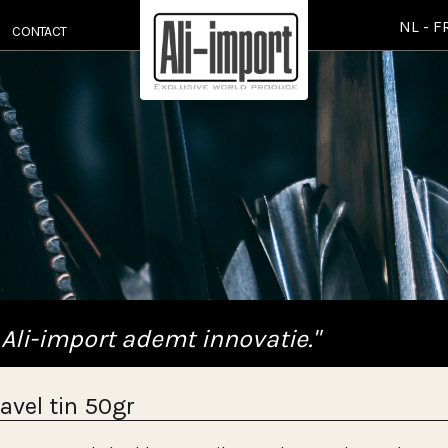
NL
-
F
CONTACT
 Ali-import ademt innovatie."
avel tin 50gr