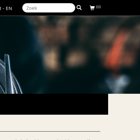
(0)
R
-
EN